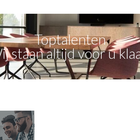
Toptalenten
j staan altijd voor u kla