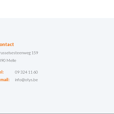
ontact
russelsesteenweg 159
090 Melle
el:
09 324 11 60
-mail:
info@otys.be