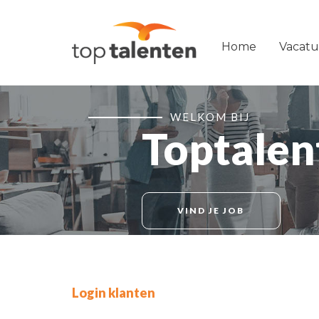
Home
Vacatu
WELKOM BIJ
Toptalen
VIND JE JOB
Login klanten