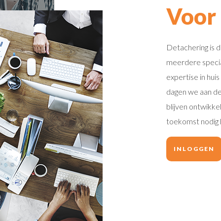
Voor
Detachering is dé
meerdere special
expertise in hui
dagen we aan de a
blijven ontwikkel
toekomst nodig 
INLOGGEN