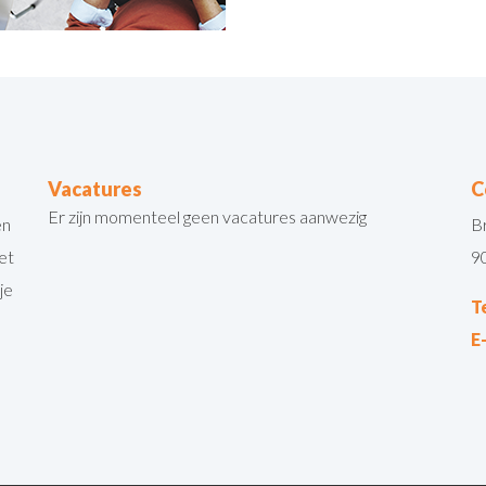
Vacatures
C
Er zijn momenteel geen vacatures aanwezig
en
B
et
9
je
T
E