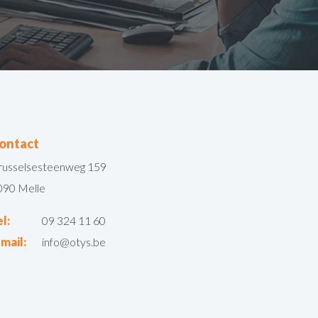
ontact
russelsesteenweg 159
090 Melle
el:
09 324 11 60
-mail:
info@otys.be