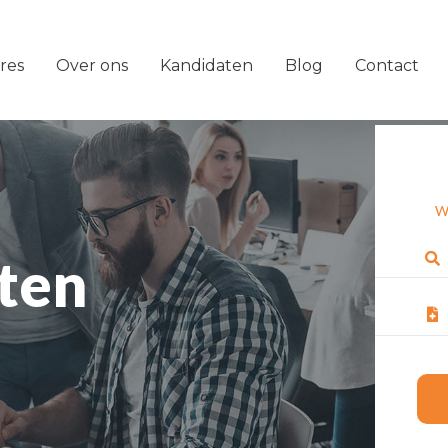
res
Over ons
Kandidaten
Blog
Contact
W
ten