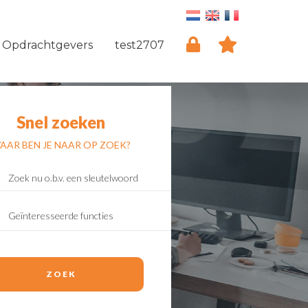
Opdrachtgevers
test2707
Snel zoeken
AAR BEN JE NAAR OP ZOEK?