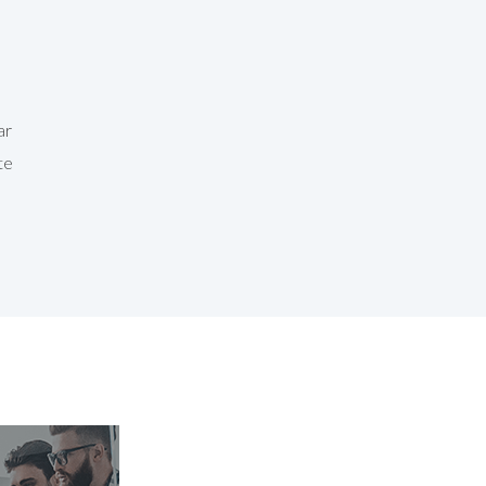
ar
te