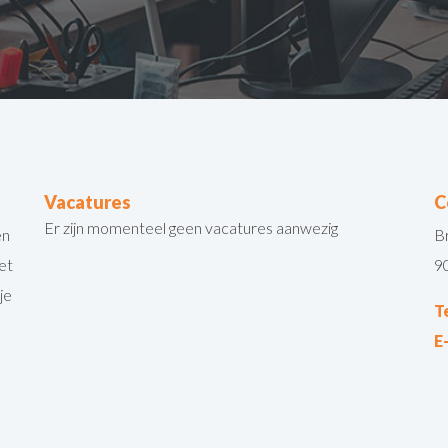
Vacatures
C
Er zijn momenteel geen vacatures aanwezig
en
B
et
9
je
T
E