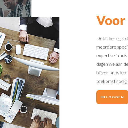
Voor
Detachering is dé
meerdere special
expertise in hui
dagen we aan de a
blijven ontwikkel
toekomst nodig 
INLOGGEN