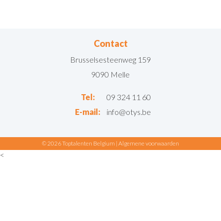
Contact
Brusselsesteenweg 159
9090 Melle
Tel:
09 324 11 60
E-mail:
info@otys.be
© 2026 Toptalenten Belgium |
Algemene voorwaarden
<